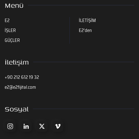
Menü
E2
İLETİŞİM
İŞLER
E2'den
GÜÇLER
İletişim
+90 212 612 19 32
e2@e2fijital.com
Sosyal