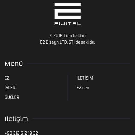
© 2016 Tüm hakları
E2
Dizayn LTD. ŞTİ'de saklıdır.
Menü
E2
İLETİŞİM
İŞLER
E2'den
GÜÇLER
İletişim
+90 212 612 19 32