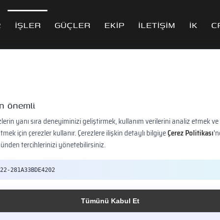
2
İŞLER
GÜÇLER
EKİP
İLETİŞİM
İK
C
İşler
çin önemli
E2
İşler
Halıfax
lerin yanı sıra deneyiminizi geliştirmek, kullanım verilerini analiz etmek ve
ek için çerezler kullanır. Çerezlere ilişkin detaylı bilgiye
Çerez Politikası
'n
ünden tercihlerinizi yönetebilirsiniz.
ax
22-281A33BDE4202
in kuruluşundan önce çalışmaya başladığımız Bilim Tekstil’in markalarınd
yiz. Halıfax için ilk çalışmamızı web sitesi ve katalog için gerekli olan fo
Tümünü Kabul Et
b sitesi tasarım ve yazılımı hazırladık. Halıfax ile çalışmalarımıza SEO 