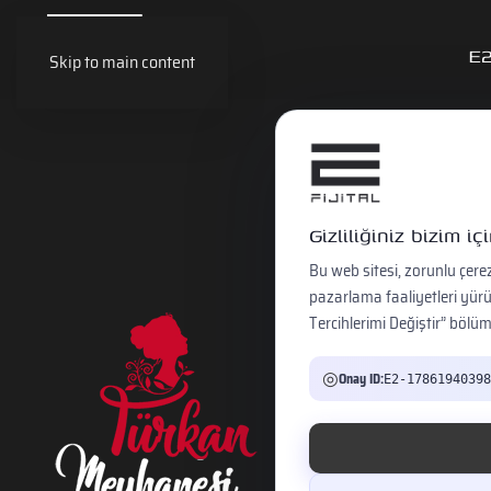
E
Skip to main content
Gizliliğiniz bizim i
Bu web sitesi, zorunlu çerez
pazarlama faaliyetleri yürütm
Tercihlerimi Değiştir” bölüm
Türk
◎
Onay ID:
E2-17861940398
Türkan Meyh
çalışmaları