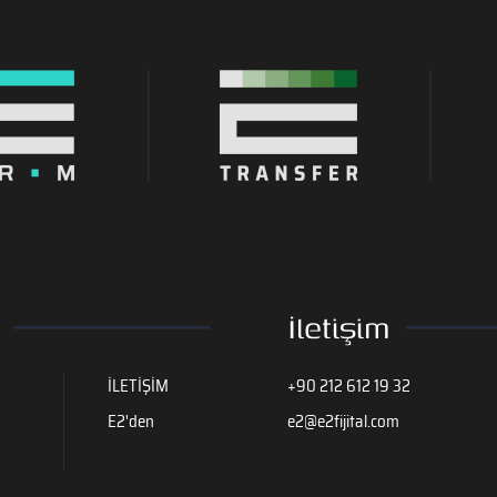
İletişim
İLETİŞİM
+90 212 612 19 32
E2'den
e2@e2fijital.com