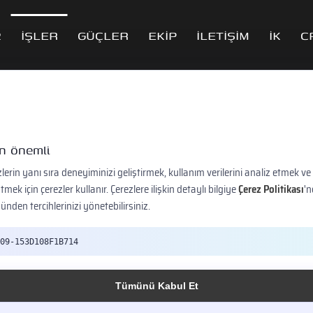
2
İŞLER
GÜÇLER
EKİP
İLETİŞİM
İK
C
İşler
çin önemli
E2
İşler
Türkan Meyhanesi
lerin yanı sıra deneyiminizi geliştirmek, kullanım verilerini analiz etmek ve
ek için çerezler kullanır. Çerezlere ilişkin detaylı bilgiye
Çerez Politikası
'n
ünden tercihlerinizi yönetebilirsiniz.
an Meyhanesi
09-153D108F1B714
anesi için logo tasarımı, kartvizit ve çeşitli matbuu evrakların tasarım v
 için video çekimlerini, fotoğraf çekimlerini, outdoor ve dijital reklam çalışm
Tümünü Kabul Et