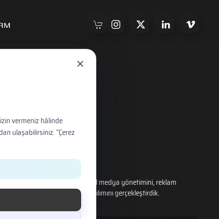
RM
×
 izin vermeniz hâlinde
dan ulaşabilirsiniz. “Çerez
e baskılarını, başlangıç için sosyal medya yönetimini, reklam
alarını, web sitesi tasarım ve yazılımını gerçekleştirdik.